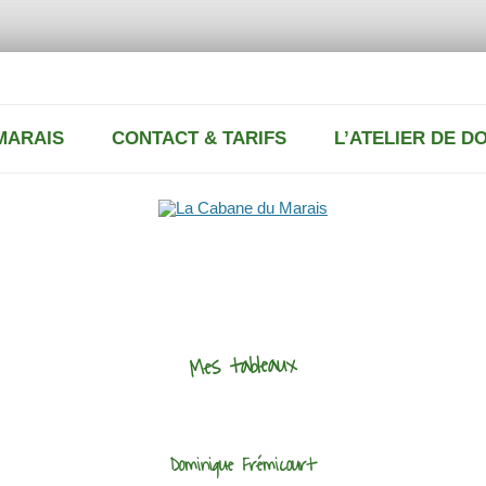
MARAIS
CONTACT & TARIFS
L’ATELIER DE D
UR
TARIFS
PEINTURES
CONTACT
DÉCO & PATINES
ANT
Mes tableaux
Dominique Frémicourt