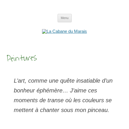
Aller
au
La Cabane du Marais
Un gîte au coeur du Marais
contenu
Menu
Peintures
L’art, comme une quête insatiable d’un
bonheur éphémère… J’aime ces
moments de transe où les couleurs se
mettent à chanter sous mon pinceau.